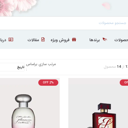
صولات
برندها
فروش ویژه
مقالات
دربار
مرتب سازی براساس
1
از
14
محصول
:
OFF 2%
OF