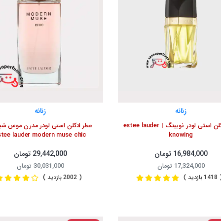
زنانه
زنانه
عطر ادکلن استی لودر نویینگ | estee lauder
عطر ادکلن استی لودر مدرن موس شی
stee lauder modern muse chic
knowing
16,984,000 تومان
29,442,000 تومان
17,324,000 تومان
30,031,000 تومان
1 بازدید )
( 2002 بازدید )