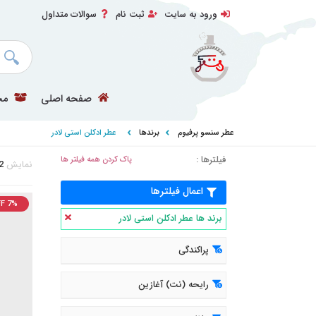
ورود به سایت
ثبت نام
سوالات متداول
صفحه اصلی
مح
عطر سنسو پرفیوم
برندها
عطر ادکلن استی لادر
فیلترها :
پاک کردن همه فیلتر ها
نمایش
2
اعمال فیلترها
F 7%
برند ها عطر ادکلن استی لادر
پراکندگی
رایحه (نت) آغازین