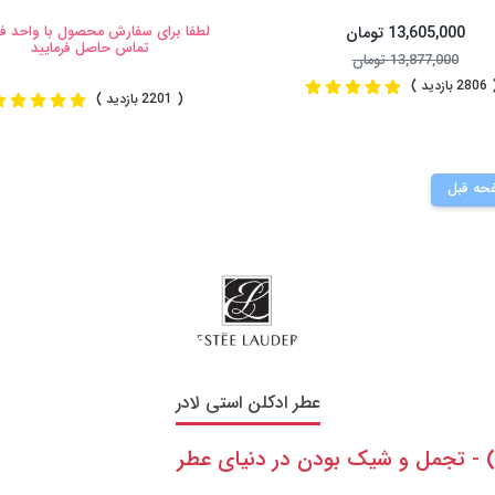
13,605,000 تومان
لطفا برای سفارش محصول با واحد 
تماس حاصل فرمایید
13,877,000 تومان
2 بازدید )
( 2201 بازدید )
حه قبل
عطر ادکلن استی لادر