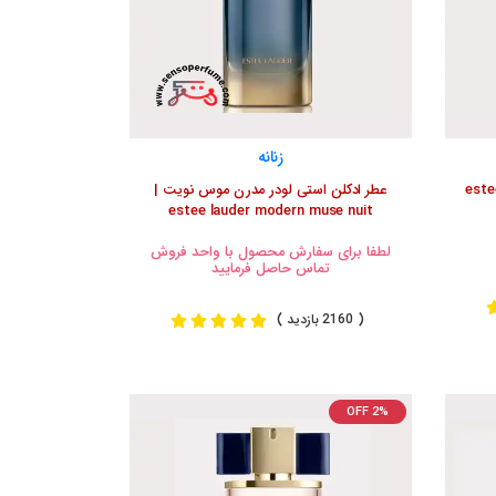
زنانه
لن استی لودر پلیژر اینتنس | estee
عطر ادکلن استی لودر مدرن موس نویت |
estee lauder modern muse nuit
لطفا برای سفارش محصول با واحد فروش
تماس حاصل فرمایید
( 2160 بازدید )
OFF 2%