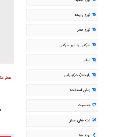
نوع جعبه
نوع رایحه
نوع عطر
شرکتی یا غیر شرکتی
عطار
رایحه(نت)پایانی
زمان استفاده
جنسیت
( 418
نت های عطر
برند ها