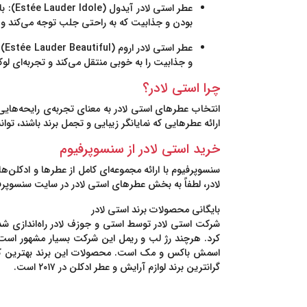
عطر استی لادر آیدول (Estée Lauder Idole)
: ب
بودن و جذابیت که به راحتی جلب توجه می‌کند و 
عطر استی لادر اروم (Estée Lauder Beautiful)
:
و جذابیت را به خوبی منتقل می‌کند و تجربه‌ای لوک
چرا استی لادر؟
انتخاب عطرهای استی لادر به معنای تجربه‌ی رایحه‌هایی ا
ارائه عطرهایی که نمایانگر زیبایی و تجمل برند باشند،
خرید استی لادر از سنسوپرفیوم
سنسوپرفیوم
با ارائه مجموعه‌ای کامل از عطرها و ادکلن‌
لادر، لطفاً به بخش عطرهای استی لادر در سایت سنسوپرفی
بایگانی محصولات برند استی لادر
شرکت استی لادر توسط استی و جوزف لادر راه‌اندازی شد
کرد. هرچند رژ لب و ریمل این شرکت بسیار مشهور است ا
گرانترین برند لوازم آرایش و عطر ادکلن در ۲۰۱۷ است.