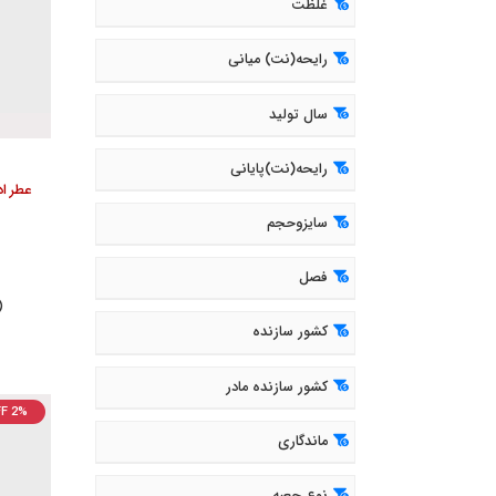
غلظت
رایحه(نت) میانی
سال تولید
رایحه(نت)پایانی
سایزوحجم
فصل
( 296
کشور سازنده
کشور سازنده مادر
F 2%
ماندگاری