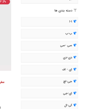
F 2%
دسته بندی ها
ا-ا
ب-ب
سی -سی
دی-دی
ای - اف
جی-اچ
ای-جی
کی-ال
( 394