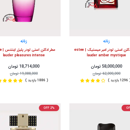
زنانه
زنانه
عطر ادکلن استی لودر امبر میستیک | estee
عطر ادک
lauder pleasures intense
lauder amber mystique
58,000,000 تومان
18,714,000 تومان
62,000,000 تومان
19,088,000 تومان
1 بازدید )
( 1886 بازدید )
OFF 2%
OF