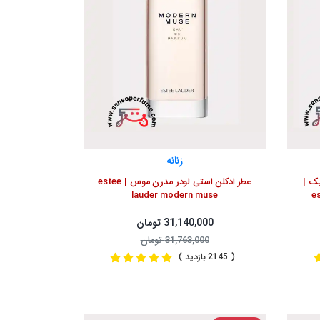
زنانه
ک |
عطر ادکلن استی لودر مدرن موس | estee
lauder modern muse
e
31,140,000 تومان
31,763,000 تومان
( 2145 بازدید )