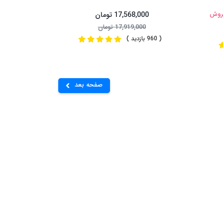
فروش
17,568,000 تومان
17,919,000 تومان
( 960 بازدید )
صفحه بعد