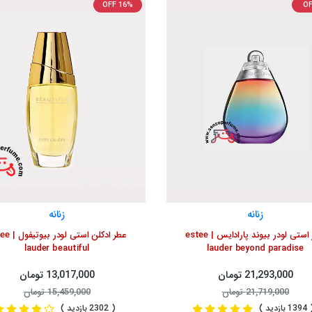
OFF 16%
OF
زنانه
زنانه
عطر استی لودر بیوند پارادایس | estee
عطر ادکلن استی ل
lauder beautiful
lauder beyond paradise
21,293,000 تومان
13,017,000 تومان
21,719,000 تومان
15,459,000 تومان
1 بازدید )
( 2302 بازدید )