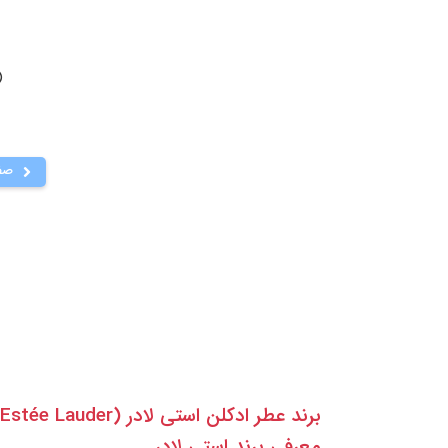
( 806
صف
برند عطر ادکلن استی لادر (Estée Lauder) - تجمل و شیک بودن در دنیای عطر
معرفی برند استی لادر