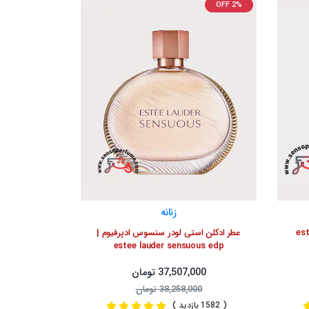
OFF 2%
زنانه
ودر بیوتیفول | estee
عطر ادکلن استی لودر سنسوس ادپرفیوم |
estee lauder sensuous edp
37,507,000 تومان
38,258,000 تومان
( 1582 بازدید )