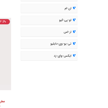
ان-ام
او-پی-کیو
F 2%
ار-اس
تی-یو-وی-دابلیو
ایکس-وای-زد
n