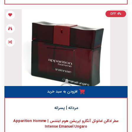
OFF 4%
افزودن به سبد خرید
مردانه | پسرانه
عطر ادکلن امانوئل آنگارو اپریشن هوم اینتنس | Apparition Homme
Intense Emanuel Ungaro