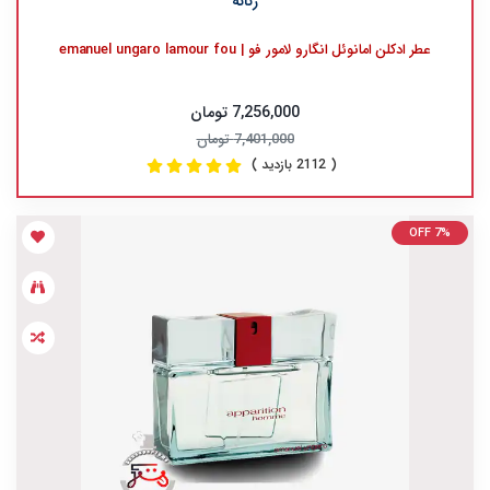
زنانه
عطر ادکلن امانوئل انگارو لامور فو | emanuel ungaro lamour fou
7,256,000 تومان
7,401,000 تومان
( 2112 بازدید )
OFF 7%