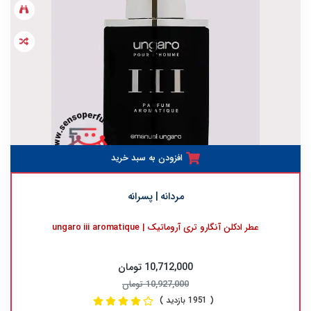
افزودن به سبد خرید
مردانه | پسرانه
عطر ادکلن آنگارو تری آروماتیک | ungaro iii aromatique
10,712,000 تومان
10,927,000 تومان
( 1951 بازدید )