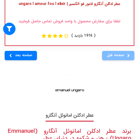
عطر ادکلن آنگارو لامور فو الکسیر | ungaro l amour fou l elixir
لطفا برای سفارش محصول با واحد فروش تماس حاصل فرمایید
( 1916 بازدید )
صفحه قبل
صفحه بعد
عطر ادکلن امانوئل آنگارو
برند عطر ادکلن امانوئل آنگارو (Emmanuel
Ungaro) - هنر و شکوه در دنیای عطر