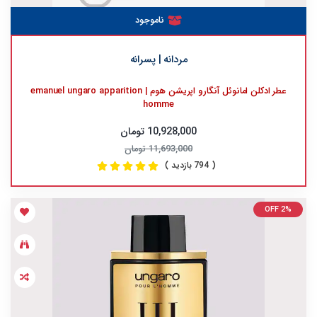
ناموجود
مردانه | پسرانه
عطر ادکلن امانوئل آنگارو اپریشن هوم | emanuel ungaro apparition
homme
10,928,000 تومان
11,693,000 تومان
( 794 بازدید )
OFF 2%