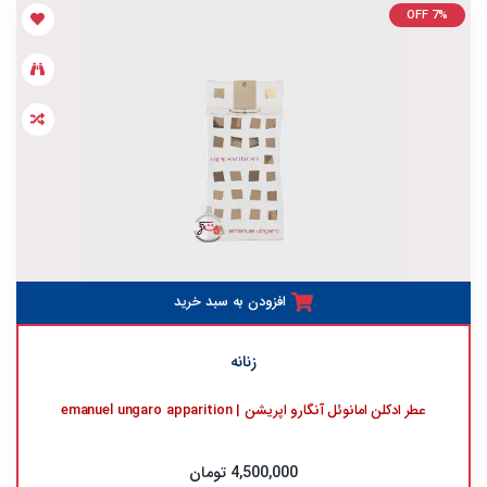
OFF 7%
افزودن به سبد خرید
زنانه
عطر ادکلن امانوئل آنگارو اپریشن | emanuel ungaro apparition
4,500,000 تومان