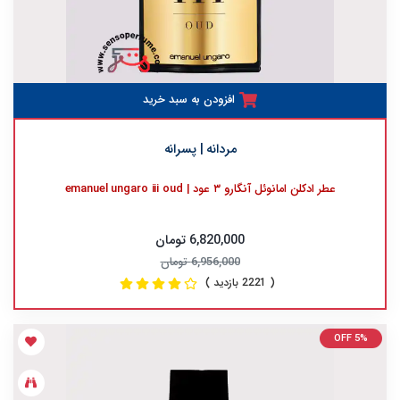
افزودن به سبد خرید
مردانه | پسرانه
عطر ادکلن امانوئل آنگارو ۳ عود | emanuel ungaro iii oud
6,820,000 تومان
6,956,000 تومان
( 2221 بازدید )
OFF 5%