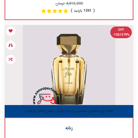
4,815,000 تومان
( 1061 بازدید )
OFF
-1561579%
لطفا برای سفارش محصول با واحد فروش تماس حاصل فرمایید
زنانه