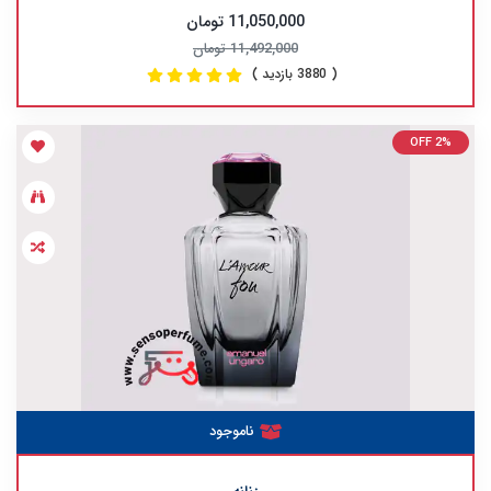
11,050,000 تومان
11,492,000 تومان
( 3880 بازدید )
OFF 2%
ناموجود