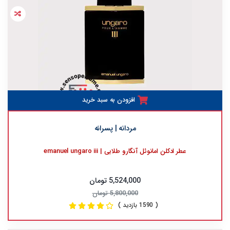
افزودن به سبد خرید
مردانه | پسرانه
عطر ادکلن امانوئل آنگارو طلایی | emanuel ungaro iii
5,524,000 تومان
5,800,000 تومان
( 1590 بازدید )