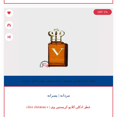
OFF 2%
لطفا برای سفارش محصول با واحد فروش تماس حاصل فرمایید
مردانه | پسرانه
عطر ادکلن کلایو کریستین وی | clive christian v