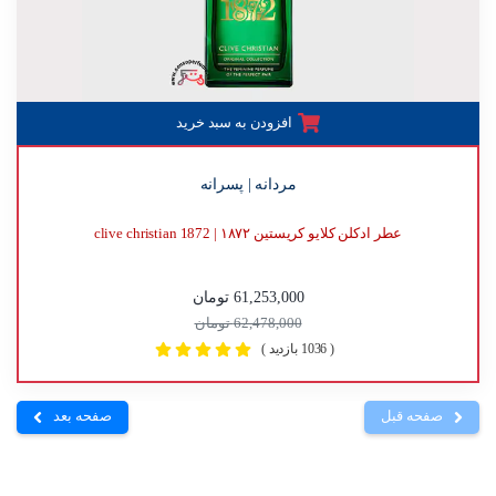
افزودن به سبد خرید
مردانه | پسرانه
عطر ادکلن کلایو کریستین ۱۸۷۲ | clive christian 1872
61,253,000 تومان
62,478,000 تومان
( 1036 بازدید )
صفحه قبل
صفحه بعد