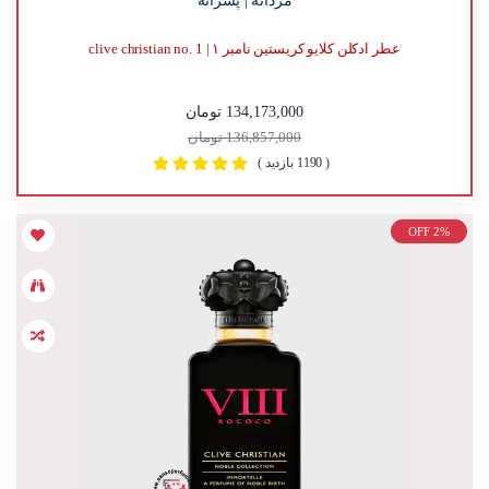
عطر ادکلن کلایو کریستین نامبر ۱ | clive christian no. 1
134,173,000 تومان
136,857,000 تومان
( 1190 بازدید )
OFF 2%