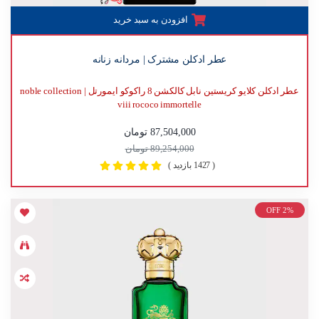
افزودن به سبد خرید
عطر ادکلن مشترک | مردانه زنانه
عطر ادکلن کلایو کریستین نابل کالکشن 8 راکوکو ایمورتل | noble collection
viii rococo immortelle
87,504,000 تومان
89,254,000 تومان
( 1427 بازدید )
OFF 2%