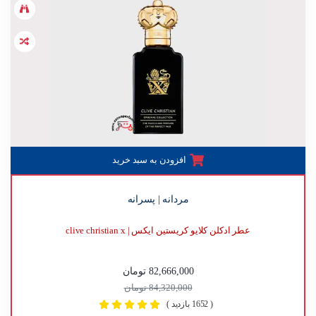
افزودن به سبد خرید
مردانه | پسرانه
عطر ادکلن کلایو کریستین ایکس | clive christian x
82,666,000 تومان
84,320,000 تومان
( 1652 بازدید )