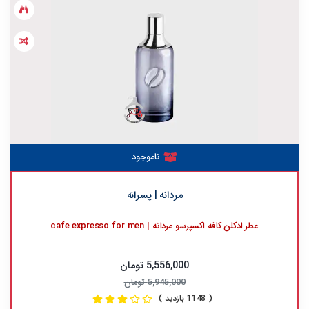
ناموجود
مردانه | پسرانه
عطر ادکلن کافه اکسپرسو مردانه | cafe expresso for men
5,556,000 تومان
5,945,000 تومان
( 1148 بازدید )