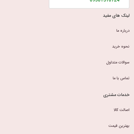
09381510724
لینک های مفید
درباره ما
نحوه خرید
سوالات متداول
تماس با ما
خدمات مشتری
اصالت کالا
بهترین قیمت