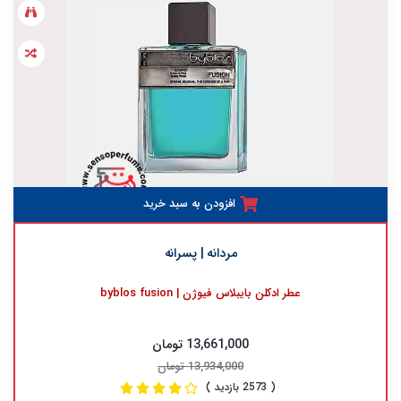
افزودن به سبد خرید
مردانه | پسرانه
عطر ادکلن بایبلاس فیوژن | byblos fusion
13,661,000 تومان
13,934,000 تومان
( 2573 بازدید )