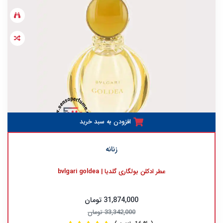
افزودن به سبد خرید
زنانه
عطر ادکلن بولگاری گلدیا | bvlgari goldea
31,874,000 تومان
33,342,000 تومان