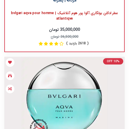
مردانه | پسرانه
عطر ادکلن بولگاری آکوا پور هوم آتلانتیک | bvlgari aqva pour homme
atlantiqve
35,000,000 تومان
36,500,000 تومان
( 2618 بازدید )
OFF 10%