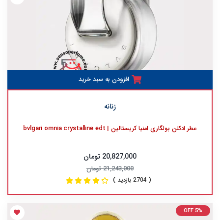
افزودن به سبد خرید
زنانه
عطر ادکلن بولگاری امنیا کریستالین | bvlgari omnia crystalline edt
20,827,000 تومان
21,243,000 تومان
( 2704 بازدید )
OFF 5%