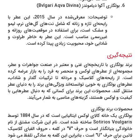
بولگاری آکوا دیاموندز (Bvlgari Aqva Divina)
توضیحات
: معرفی‌شده در سال 2015، این عطر با
رایحه‌ای تازه و زنانه که شامل نت‌های گل‌های نرم، لیمو
و مشک است، برای استفاده در موقعیت‌های روزانه و
غیررسمی مناسب است. این عطر به خاطر طراوت و
شادابی خود، محبوبیت زیادی پیدا کرده است.
نتیجه‌گیری
برند بولگاری با تاریخچه‌ای غنی و معتبر در صنعت جواهرات و عطر،
مجموعه‌ای از عطرهای لوکس و منحصر به فرد را به بازار عرضه کرده
است. از رایحه‌های کلاسیک و مردانه تا ترکیبات گلدار و شاداب،
عطرهای بولگاری به خوبی توانسته‌اند ویژگی‌های برند را به دنیای عطر
منتقل کنند. محصولات این برند برای کسانی که به دنبال عطرهایی با
کیفیت و لوکس هستند، گزینه‌های مناسبی به شمار می‌آیند.
محصولات برند بولگاری
بولگاری یک خانه کالای لوکس ایتالیایی است که در سال 1884 توسط
Sotirios Voulgaris ساخته شده است. نام این شرکت مشتق از نام
خانوادگی بنیانگذار است و حرف "V" در کلمه ، حروف الفبای کلاسیک
لاتین برای حرف "U" است ، بنابراین این کلمه به سادگی تلفظ می شود