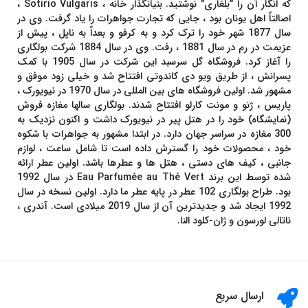
که انگار آن را "بلغاری" نوشتید. بنیانگذار خانه ، Sotirio Vulgaris ،
اصالتاً اهل یونان بود ، جایی که تجارت جواهرات را یاد گرفت. وی در
سال 1877 شهر خود را ترک کرد و به کرفو و بعداً به ناپل ، پیش از
عزیمت در رم در سال 1881 ، رفت. وی در سال 1884 شرکت بولگاری
را آغاز کرد. فروشگاه گل سرسبد این شرکت در سال 1905 با کمک
پسرانش ، از طریق ویو دی کاندوتی افتتاح شد و خیلی زود موفق و
مشهور شد. اولین فروشگاه های بین المللی در سال 1970 در نیویورک ،
پاریس ، ژنو و مونت کارلو افتتاح شدند. بولگاری سالها مغازه فروش
(نمایشگاه) خود را در هتل پیر در نیویورک داشت و اکنون نزدیک به
300 مغازه در سراسر جهان دارد. در ابتدا مشهور به جواهرات با شکوه
خود ، محصولات خود را گسترش داده است تا شامل ساعت ، لوازم
جانبی ، کیف های دستی ، هتل ها و عطرها باشد. اولین عطر ارائه
شده توسط این برند Eau Parfumée au Thé Vert در سال 1992
بود. طراح بولگاری 102 عطر در پایه عطر ما دارد. اولین نسخه در سال
1992 ایجاد شد و جدیدترین آن از سال 2019 میلادی است. آندری ،
ناتالی لورسون و ژان-کلود النا.
ارسال سریع