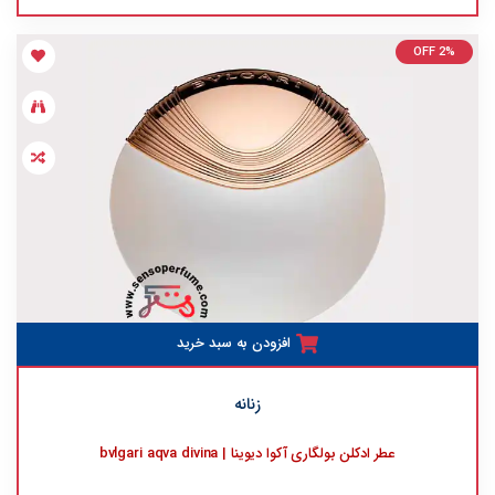
OFF 2%
افزودن به سبد خرید
زنانه
عطر ادکلن بولگاری آکوا دیوینا | bvlgari aqva divina