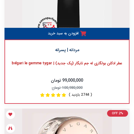
افزودن به سبد خرید
مردانه | پسرانه
عطر ادکلن بولگاری له جم تایگار (پک جدید) | bvlgari le gemme tygar
99,000,000 تومان
100,980,000 تومان
( 2744 بازدید )
OFF 2%