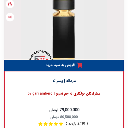
افزودن به سبد خرید
مردانه | پسرانه
عطر ادکلن بولگاری له جم آمبرو | bvlgari ambero
79,000,000 تومان
80,580,000 تومان
( 2410 بازدید )