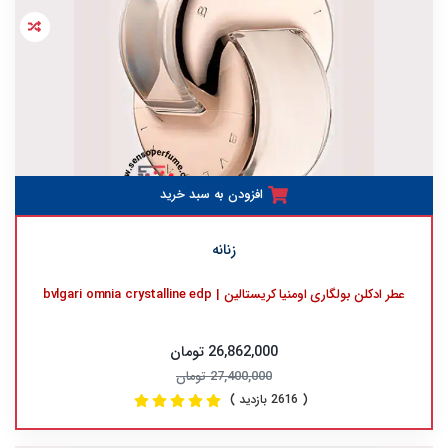
افزودن به سبد خرید
زنانه
عطر ادکلن بولگاری اومنیا کریستالین | bvlgari omnia crystalline edp
26,862,000 تومان
27,400,000 تومان
( 2616 بازدید )