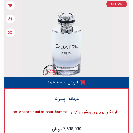
OFF 2%
افزودن به سبد خرید
مردانه | پسرانه
عطر ادکلن بوچرون-بوشرون کواتر | boucheron quatre pour homme
7,638,000 تومان