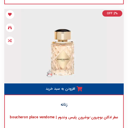
OFF 2%
افزودن به سبد خرید
زنانه
عطر ادکلن بوچرون-بوشرون پلیس وندوم | boucheron place vendome