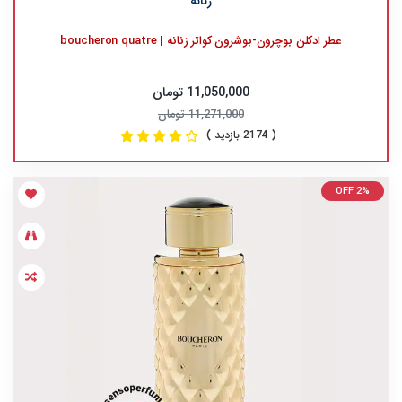
زنانه
عطر ادکلن بوچرون-بوشرون کواتر زنانه | boucheron quatre
11,050,000 تومان
11,271,000 تومان
( 2174 بازدید )
OFF 2%