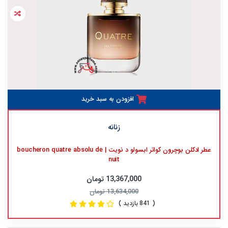
افزودن به سبد خرید
زنانه
عطر ادکلن بوچرون کواتر ابسولو د نویت | boucheron quatre absolu de
nuit
13,367,000 تومان
13,634,000 تومان
( 841 بازدید )