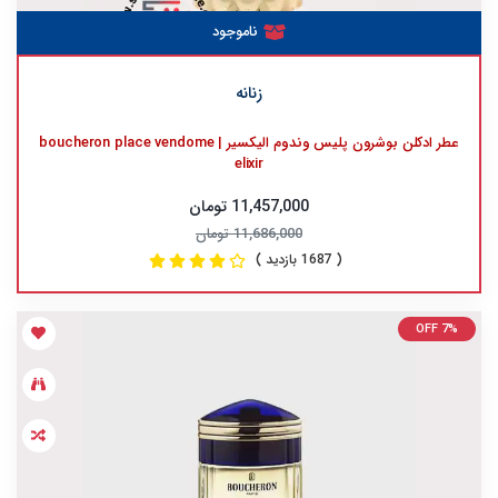
ناموجود
زنانه
عطر ادکلن بوشرون پلیس وندوم الیکسیر | boucheron place vendome
elixir
11,457,000 تومان
11,686,000 تومان
( 1687 بازدید )
OFF 7%