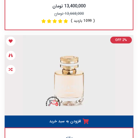
13,400,000 تومان
13,668,000 تومان
( 1099 بازدید )
OFF 2%
افزودن به سبد خرید