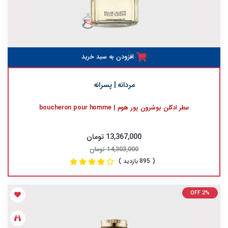
افزودن به سبد خرید
مردانه | پسرانه
عطر ادکلن بوشرون پور هوم | boucheron pour homme
13,367,000 تومان
14,303,000 تومان
( 895 بازدید )
OFF 2%