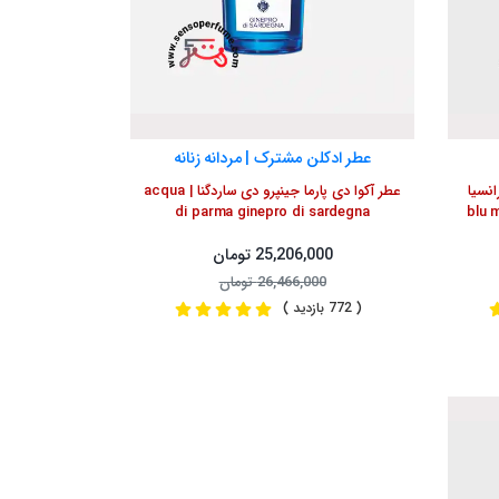
عطر ادکلن مشترک | مردانه زنانه
انسیا
عطر آکوا دی پارما جینپرو دی ساردگنا | acqua
blu me
di parma ginepro di sardegna
25,206,000 تومان
26,466,000 تومان
( 772 بازدید )