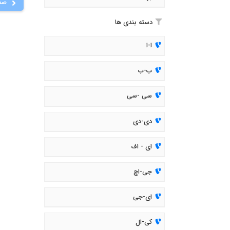
صف
دسته بندی ها
ا-ا
ب-ب
سی -سی
دی-دی
ای - اف
جی-اچ
ای-جی
کی-ال