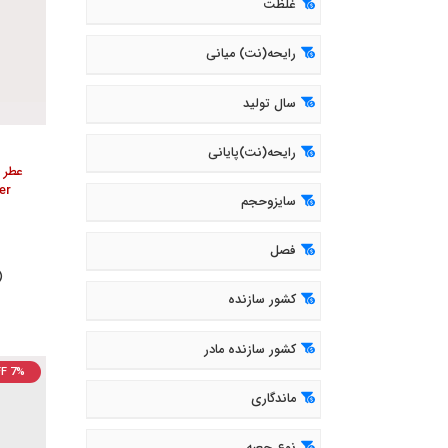
غلظت
رایحه(نت) میانی
سال تولید
رایحه(نت)پایانی
عطر ا
er
سایزوحجم
فصل
( 851
کشور سازنده
کشور سازنده مادر
F 7%
ماندگاری