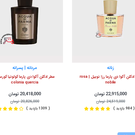
زنانه
مردانه | پسرانه
عطر ادکلن آکوا دی پارما رزا نوبیل | rosa
عطر ادکلن آکوا دی پارما کولونیا کورسی
colonia quercia
nobile
22,915,000 تومان
20,418,000 تومان
24,519,000 تومان
20,826,000 تومان
( 984 بازدید )
( 1309 بازدید )