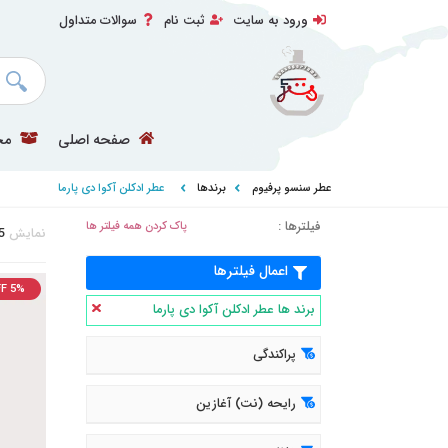
ورود به سایت
ثبت نام
سوالات متداول
صفحه اصلی
مح
عطر سنسو پرفیوم
برندها
عطر ادکلن آکوا دی پارما
فیلترها :
پاک کردن همه فیلتر ها
نمایش
5
اعمال فیلترها
F 5%
برند ها عطر ادکلن آکوا دی پارما
پراکندگی
رایحه (نت) آغازین