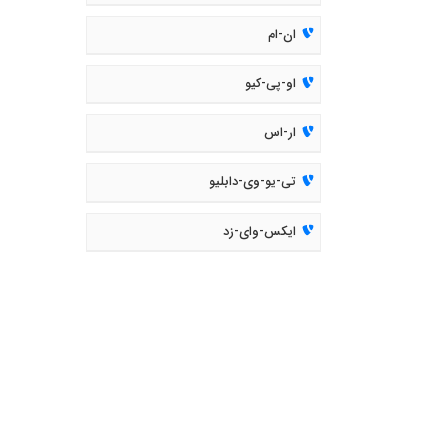
ان-ام
او-پی-کیو
ار-اس
تی-یو-وی-دابلیو
ایکس-وای-زد