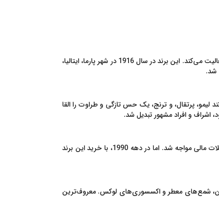
(Acqua di Parma) یک برند لوکس ایتالیایی است که در زمینه تولید عطر، ادکلن، و محصولات مراقبت از پوست و بدن فعالیت می‌کند. این برند در سال 1916 در شهر پارما، ایتالیا،
ی، مانند لیمو، پرتقال، و ترنج، یک حس تازگی و طراوت را القا
، اشراف و افراد مشهور تبدیل شد.
با گسترش بازار عطرها و تغییر سلایق مصرف‌کنندگان در دهه‌های 1960 و 1970، فروش آکوا دی پارما کاهش یافت و این برند با مشکلات مالی مواجه شد. اما در دهه 1990، با خرید این برند
 بدن، شمع‌های معطر و اکسسوری‌های لوکس. معروف‌ترین