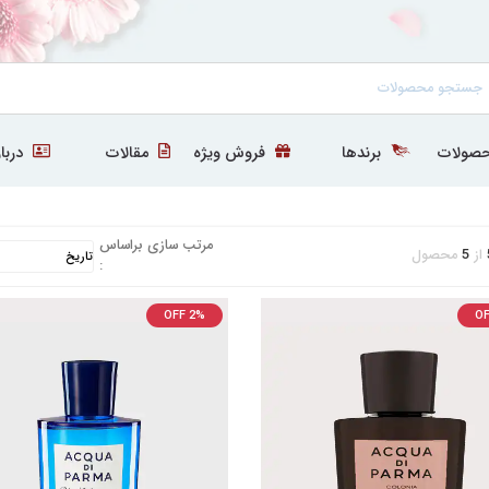
صولات
برندها
فروش ویژه
مقالات
دربار
مرتب سازی براساس
از
5
محصول
:
OFF 2%
OF