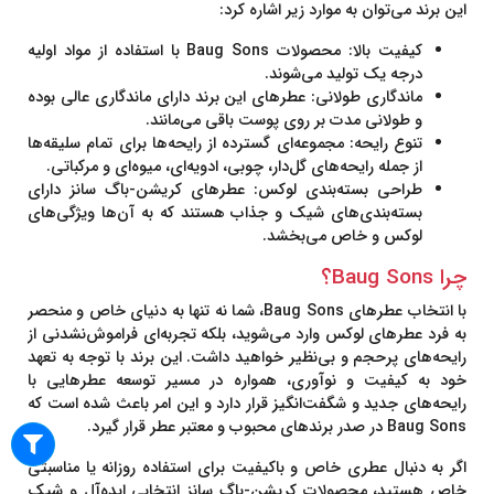
این برند می‌توان به موارد زیر اشاره کرد:
کیفیت بالا:
محصولات Baug Sons با استفاده از مواد اولیه
درجه یک تولید می‌شوند.
ماندگاری طولانی:
عطرهای این برند دارای ماندگاری عالی بوده
و طولانی مدت بر روی پوست باقی می‌مانند.
تنوع رایحه:
مجموعه‌ای گسترده از رایحه‌ها برای تمام سلیقه‌ها
از جمله رایحه‌های گل‌دار، چوبی، ادویه‌ای، میوه‌ای و مرکباتی.
طراحی بسته‌بندی لوکس:
عطرهای کریشن-باگ سانز دارای
بسته‌بندی‌های شیک و جذاب هستند که به آن‌ها ویژگی‌های
لوکس و خاص می‌بخشد.
چرا Baug Sons؟
با انتخاب عطرهای
Baug Sons
، شما نه تنها به دنیای خاص و منحصر
به فرد عطرهای لوکس وارد می‌شوید، بلکه تجربه‌ای فراموش‌نشدنی از
رایحه‌های پرحجم و بی‌نظیر خواهید داشت. این برند با توجه به تعهد
خود به کیفیت و نوآوری، همواره در مسیر توسعه عطرهایی با
رایحه‌های جدید و شگفت‌انگیز قرار دارد و این امر باعث شده است که
Baug Sons
در صدر برندهای محبوب و معتبر عطر قرار گیرد.
اگر به دنبال عطری خاص و باکیفیت برای استفاده روزانه یا مناسبتی
خاص هستید، محصولات
کریشن-باگ سانز
انتخابی ایده‌آل و شیک