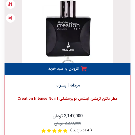
افزودن به سبد خرید
مردانه | پسرانه
عطر ادکلن کریشن اینتنس نویر-مشکی | Creation Intense Noir
2,147,000 تومان
2,233,000 تومان
( 514 بازدید )