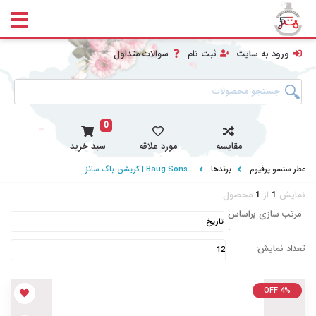
ورود به سایت
ثبت نام
سوالات متداول
0
مقایسه
مورد علاقه
سبد خرید
عطر سنسو پرفیوم
برندها
Baug Sons | کریشن-باگ سانز
نمایش
1
از
1
محصول
مرتب سازی براساس
:
تعداد نمایش:
OFF 4%