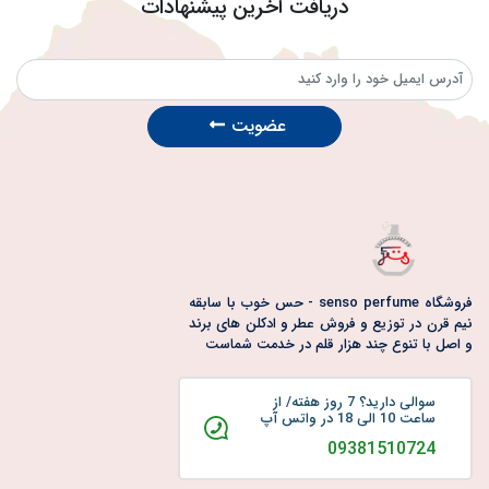
دریافت آخرین پیشنهادات
بارکد_عطر
اصالت_عطر
خرید_عطر_آنلاین
تشخیص_عطر_تقلبی
مدیریت_موجودی_عطر
راهنمای_بارکد
اطلاعات_عطر
بررسی_بارکد_عطر
عضویت
خرید_هوشمندانه
عطرهای_معتبر
انیسون
عطر_با_رایحه_بادیان_رومی
عطر_گرم
عطر_ادویه‌ای
عطر_شیرین
عطر_مردانه
عطر_زنانه
عطر_لوکس
خرید_عطر
بادیان_رومی
فروشگاه senso perfume - حس خوب با سابقه
نیم قرن در توزیع و فروش عطر و ادکلن های برند
و اصل با تنوع چند هزار قلم در خدمت شماست
سوالی دارید؟ 7 روز هفته/ از
ساعت 10 الی 18 در واتس آپ
09381510724