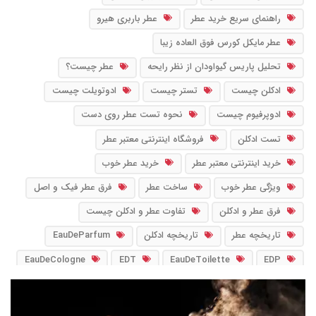
راهنمای سریع خرید عطر
عطر باربری هیرو
عطر مایکل کورس فوق العاده زیبا
تحلیل پاریس گیواودان از نظر رایحه
عطر چیست؟
ادکلن چیست
تستر چیست
ادوتویلت چیست
ادوپرفیوم چیست
نحوه تست عطر روی دست
تست ادکلن
فروشگاه اینترنتی معتبر عطر
خرید اینترنتی معتبر عطر
خرید عطر خوب
ویژگی عطر خوب
ساخت عطر
فرق عطر فیک و اصل
فرق عطر و ادکلن
تفاوت عطر و ادکلن چیست
تاریخچه عطر
تاریخچه ادکلن
EauDeParfum
EauDeCologne
EDT
EauDeToilette
EDP
PourFemme
PourHomme
EDC
NoirFragrance
IntensePerfume
آب_ادو_پرفیوم