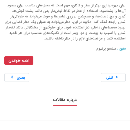
برای بهره‌برداری بهتر از عطر و ادکلن، مهم است که محل‌های مناسب برای مصرف
محل استفاده از عطر
نکات عطر
رایحه
آن‌ها را بشناسید. استفاده از عطر در نقاط نبض‌دار بدن مانند پشت گوش‌ها،
استفاده صحیح از عطر
نگهداری عطر
عطر روی لباس
گردن و مچ دست‌ها، و همچنین بر روی لباس‌ها و موها می‌تواند به طولانی‌تر
شدن رایحه کمک کند. علاوه بر این، عطر می‌تواند به عنوان یک عطر فضایی برای
عطر روی مو
عطر فضای داخلی
ترفندهای عطر
بهبود محیط‌های داخلی نیز استفاده شود. برای جلوگیری از مشکلاتی مانند لکه‌دار
شدن یا آسیب به پوست و مو، بهتر است از تکنیک‌های مناسب برای هر ناحیه
مراقبت از پوست و عطر
عطر و زیبایی
استفاده کنید و مراقبت‌های لازم را در نظر داشته باشید.
عطر و پوست چرب
عطر و پوست خشک
منبع :
سنسو پرفیوم
تاثیر نوع پوست بر عطر
انتخاب عطر برای پوست چرب
ادامه خواندن
انتخاب عطر برای پوست خشک
ویژگی‌های پوست چرب و عطر
ویژگی‌های پوست خشک و عطر
قبلی
بعدی
عطر مناسب برای پوست‌های مختلف
نکات انتخاب عطر برای پوست
درباره مقالات
مدیریت ماندگاری عطر بر روی پوست
عطر_زنانه
عطر_ایتالیایی
عطر_برتر
عطر_مجله
عطر_با_کیفیت
خرید_عطر
سنسو_پرفیوم