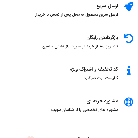
ارسال سریع
عطرهای_شیک
عطرهای_زنانه_ایتالیایی
ارسال سریع محصول به محل پس از تماس با خریدار
رایحه_های_شگفت_انگیز
عطر_مد
دنیای_عطر
مد_و_زیبایی
عطرهای_مدرن
عطر_لاکچری
عطر_زنانه
عطر_اسپانیایی
عطر_برتر
بازگرداندن رایگان
تا 7 روز بعد از خرید در صورت باز نشدن سلفون
عطر_شیک
خرید_عطر
سنسو_پرفیوم
عطرهای_زنانه_اسپانیایی
رایحه_های_خاص
عطرهای_لوکس
عطرهای_مدرن
عطر_زنانه
کد تخفیف و اشتراک ویژه
کافیست ثبت نام کنید
عطر_فرانسوی
عطر_برتر
عطر_شیک
خرید_عطر
سنسو_پرفیوم
عطرهای_زنانه_فرانسوی
رایحه_های_خاص
عطرهای_لوکس
عطرهای_مدرن
مشاوره حرفه ای
مشاوره های تخصصی با کارشناسان مجرب
عطر_زنانه
عطر_هندی
عطر_برتر
عطر_شیک
خرید_عطر
سنسو_پرفیوم
عطرهای_زنانه_هندی
رایحه_های_خاص
عطرهای_لوکس
عطرهای_مدرن